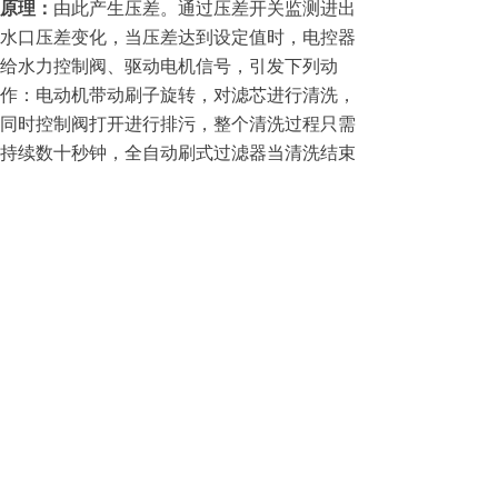
原理：
由此产生压差。通过压差开关监测进出
水口压差变化，当压差达到设定值时，电控器
给水力控制阀、驱动电机信号，引发下列动
作：电动机带动刷子旋转，对滤芯进行清洗，
同时控制阀打开进行排污，整个清洗过程只需
持续数十秒钟，全自动刷式过滤器当清洗结束
时，关闭控制阀，电机停止转动，系统恢复至
其初始状态，开始进入下一个过滤工序。
手摇刷式过滤器
特点：
手摇刷式过滤是一种半自动清洗过滤
器，利用过滤器滤网内置的刷子和刷架，刷除
滤网上的污物、杂质等颗粒，再通过排污阀排
出。
原理：
待处理的水由入水口进入机体，水中的
杂质沉积在不锈钢滤网上。当杂质积累到一定
成都的时候，转动手柄带动刷子清洗滤网，打
开排污阀进行排污。属于半自动过滤器，跟全